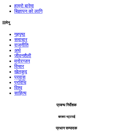
हाम्रो बारेमा
बिज्ञापन को लागि
मेनु
गृहपृष्ठ
समाचार
राजनीति
अर्थ
जीवनशैली
मनोरन्जन
विचार
खेलकुद
प्रवास
प्रविधि
विश्व
साहित्य
प्रबन्ध निर्देशक
बारबरा भट्टराई
प्रधान सम्पादक