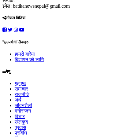
सम्पर्क:
इमेल: batikanewsnepal@gmail.com
सोसल मिडिया
उपयोगी लिंकहरु
हाम्रो बारेमा
बिज्ञापन को लागि
मेनु
गृहपृष्ठ
समाचार
राजनीति
अर्थ
जीवनशैली
मनोरन्जन
विचार
खेलकुद
प्रवास
प्रविधि