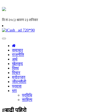
समाचार
राजनीति
अर्थ
खेलकुद
विश्व
विचार
मनोरन्जन
जीवनशैली
प्रवास
थप
प्रविधि
साहित्य
#बाढी पहिरो