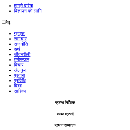
हाम्रो बारेमा
बिज्ञापन को लागि
मेनु
गृहपृष्ठ
समाचार
राजनीति
अर्थ
जीवनशैली
मनोरन्जन
विचार
खेलकुद
प्रवास
प्रविधि
विश्व
साहित्य
प्रबन्ध निर्देशक
बारबरा भट्टराई
प्रधान सम्पादक