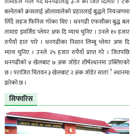
तामाङले गोल गर्दै धनगढीलाई ३–० को जित दिलाए । टंक
बस्नेतको क्रसलाई ओलावालेको प्रहारलाई बुद्धले नियन्त्रणमा
लिँदै सहज फिनिस गरेका थिए । धनगढी एफसीका बुद्ध बल
तामाङ इमर्जिङ प्लेयर अफ दि म्याच चुनिए । उनले १० हजार
रुपैयाँ हात पारे । धनगढीका निशान लिम्बु प्लेयर अफ दि
म्याच चुनिए । उनले २५ हजार रुपैयाँ प्राप्त गरे । जितपछि
धनगढीको ४ खेलबाट ७ अंक जोडेर शीर्षस्थानमा उक्लिएको
छ । पराजित चितवन ३ खेलबाट २ अंक जोडेर सातांै स्थानमा
झरेको छ ।
सिफारिस