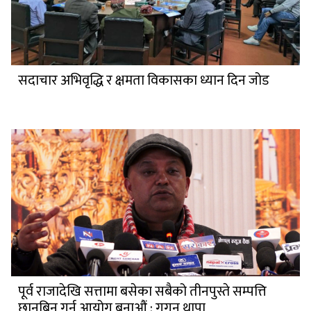
सदाचार अभिवृद्धि र क्षमता विकासका ध्यान दिन जोड
पूर्व राजादेखि सत्तामा बसेका सबैको तीनपुस्ते सम्पत्ति
छानबिन गर्न आयोग बनाऔं : गगन थापा