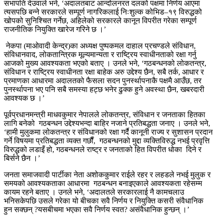
सभापति देउवाले भने, ‘अदालतबाट आन्दोलनरत दलको पक्षमा निर्णय आएमा
त्यसपछि बन्ने सरकारले सम्पूर्ण नागरिकलाई निःशुल्क कोभिड–१९ विरुद्धको
खोपको सुनिश्चित गर्नेछ, अहिलेको सरकारले कानून विपरीत गरेका सम्पूर्ण
राजनीतिक नियुक्ति खारेज गरिने छ ।’
नेकपा (माओवादी केन्द्र)का अध्यक्ष पुष्पकमल दाहाल प्रचण्डले संविधान,
संविधानवाद, लोकतान्त्रिक मूल्यमान्यता र राष्ट्रिय स्वाधीनताको रक्षा गर्नु
आजको मुख्य आवश्यकता भएको बताए । उनले भने, ‘गठबन्धनको लोकतन्त्र,
संविधान र राष्ट्रिय स्वाधीनता रक्षा बाहेक अरु उद्देश्य छैन, सबै तर्क, आधार र
प्रमाणका आधारमा अदालतको फैसला सदन पुनर्स्थापनाकै पक्षमै आउँछ, तर
पुनर्स्थापना भए पनि सबै समस्या हट्छ भनेर ढुक्क हुने अवस्था छैन, खबरदारी
आवश्यक छ ।’
पूर्वप्रधानमन्त्री माधवकुमार नेपालले लोकतन्त्र, संविधान र जनताका हितका
लागि बनेको गठबन्धन उद्देश्यभन्दा बाहिर नजाने प्रतिबद्धता जनाए । उनले भने,
‘हामी मुलुकमा लोकतन्त्र र संविधानको रक्षा गर्दै कानूनी राज्य र सुशासन प्रदान
गर्ने विषयमा प्रतिबद्धता व्यक्त गर्छौं, गठबन्धनको मुद्दा व्यक्तिविरुद्ध नभई प्रवृत्ति
विरुद्धको लडाइँ हो, गठबन्धनले राष्ट्र र जनताको हित विपरीत धोका दिने र
बिर्सने छैन ।’
जनता समाजवादी पार्टीका नेता अशोककुमार राईले रहर र लहडले नभई मुलुक र
समयको आवश्यकताका आधारमा गठबन्धन बनाइएकाले आवश्यकता रहेसम्म
कायम रहने बताए । उनले भने, ‘अदालतले सरकारलाई नै कामचलाउ
भनिसकेपछि उसले गरेका यो बीचका सवै निर्णय र नियुक्ति कसरी संवैधानिक
हुन सक्छन् ?यसबीचमा भएका सवै निर्णय स्वत? असंवैधानिक हुन्छन् ।’