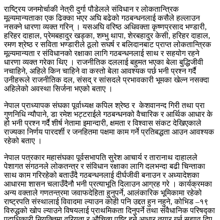
राष्ट्रिय जनमोर्चाकी नेत्री दुर्गा पौडेलले संविधान र लोकतान्त्रिक
मूल्यमान्यताका एक ढिक्का भएर अघि बढेको गठबन्धनलाई कसैले हल्लाउन
नसक्ने धारणा व्यक्त गरिन् । यसअघि वरिष्ठ अधिवक्ता कृष्णप्रसाद भण्डारी,
हरिहर दाहाल, प्रेमबहादुर खड्का, शम्भु थापा, शेरबहादुर केसी, हरिहर दाहाल,
रमण श्रेष्ठ र सविता भण्डारीले ठूलो सघर्ष र बलिदानबाट प्राप्त लोकतान्त्रिक
मूल्यमान्यता र संविधानको रक्षाका लागि गठबन्धनलाई साथ र सहयोग रहने
धारणा व्यक्त गरेका थिए । राजनीतिक दललाई बहुमत भएका बेला बुद्धिजीवी
नचाहिने, अहिले किन चाहिने वा कस्तो बेला आवश्यक पर्छ भनी प्रश्न गर्दै
उनीहरूले राजनीतिक दल, संसद् र सांसदले प्रभावकारी भूमका खेल्न नसक्दा
अहिलेको अवस्था सिर्जना भएको बताए ।
नेपाल प्राध्यापक संघका पूर्वाध्यक्ष कपिल श्रेष्ठ र केशवानन्द गिरी तथा प्रा
गुणनिधि न्यौपाने, डा रमेश भट्टराईले गठबन्धनको वैचारिक र आर्थिक आधार के
हो भनी प्रश्न गर्दै शीर्ष नेतामा इमान्दारी, क्षमता र विश्वास संकट देखिएकाले
राज्यका निर्णय पारदर्शी र जनहितमा पक्षमा काम गर्ने प्रतिबद्धता आउन आवश्यक
रहेको बताए ।
नेपाल पत्रकार महासंघका पूर्वसभापति सुरेश आचार्य र तारानाथ दाहालले
पेशागत संगठनले लोकतन्त्र र संविधान रक्षाका लागि दलभन्दा बढी चिन्ताका
साथ काम गरिरहेको बताउँदै गठबन्धनलाई दीर्घजीवी बनाउन र अध्यादेशका
आधारमा शासन चलाउँदैनौ भनी प्रत्याभूति दिलाउन आग्रह गरे । कार्यक्रमका
अन्य वक्ताले गणतन्त्रमा जवाफदेहिता हुनुपर्ने, आलंकारिक भूमिकामा रहेको
राष्ट्रपति संस्थालाई विवादमा ल्याउन कोही पनि उद्दत हुन नहुने, कोभिड –१९
विरुद्धको खोप ल्याउने विषयलाई प्राथमिकता दिनुपर्ने तथा संवैधानिक परिषद्का
पदाधिकारी नियुक्तिमा वरियता र औचित्य पुष्टि हुने आधार तयार गर्न सुझाव दिए