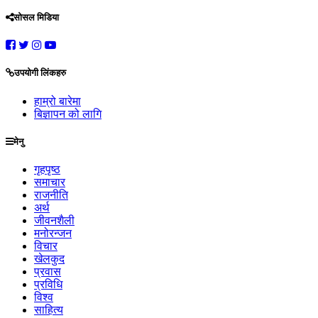
सोसल मिडिया
उपयोगी लिंकहरु
हाम्रो बारेमा
बिज्ञापन को लागि
मेनु
गृहपृष्ठ
समाचार
राजनीति
अर्थ
जीवनशैली
मनोरन्जन
विचार
खेलकुद
प्रवास
प्रविधि
विश्व
साहित्य