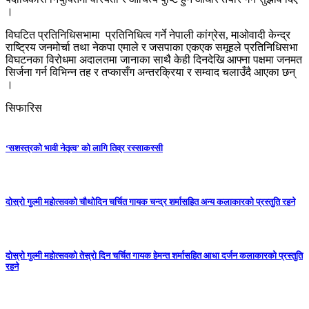
।
विघटित प्रतिनिधिसभामा प्रतिनिधित्व गर्ने नेपाली कांग्रेस, माओवादी केन्द्र
राष्ट्रिय जनमोर्चा तथा नेकपा एमाले र जसपाका एकएक समूहले प्रतिनिधिसभा
विघटनका विरोधमा अदालतमा जानाका साथै केही दिनदेखि आफ्ना पक्षमा जनमत
सिर्जना गर्न विभिन्न तह र तप्कासँग अन्तरक्रिया र सम्वाद चलाउँदै आएका छन्
।
सिफारिस
‘सशस्त्रको भावी नेतृत्व’ को लागि तिव्र रस्साकस्सी
दोस्रो गुल्मी महोत्सवको चौथोदिन चर्चित गायक चन्द्र शर्मासहित अन्य कलाकारको प्रस्तुति रहने
दोस्रो गुल्मी महोत्सवको तेस्रो दिन चर्चित गायक हेमन्त शर्मासहित आधा दर्जन कलाकारको प्रस्तुति
रहने