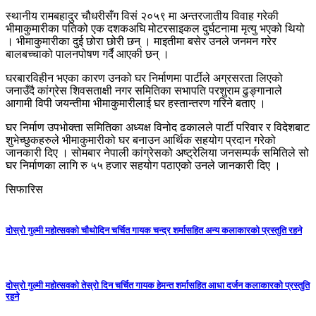
स्थानीय रामबहादुर चौधरीसँग विसं २०५९ मा अन्तरजातीय विवाह गरेकी
भीमाकुमारीका पतिको एक दशकअघि मोटरसाइकल दुर्घटनामा मृत्यु भएको थियो
। भीमाकुमारीका दुई छोरा छोरी छन् । माइतीमा बसेर उनले जनमन गरेर
बालबच्चाको पालनपोषण गर्दै आएकी छन् ।
घरबारविहीन भएका कारण उनको घर निर्माणमा पार्टीले अग्रसरता लिएको
जनाउँदै कांग्रेस शिवसताक्षी नगर समितिका सभापति परशुराम ढुङ्गानाले
आगामी विपी जयन्तीमा भीमाकुमारीलाई घर हस्तान्तरण गरिने बताए ।
घर निर्माण उपभोक्ता समितिका अध्यक्ष विनोद ढकालले पार्टी परिवार र विदेशबाट
शुभेच्छुकहरुले भीमाकुमारीको घर बनाउन आर्थिक सहयोग प्रदान गरेको
जानकारी दिए । सोमबार नेपाली कांग्रेसको अष्ट्रेलिया जनसम्पर्क समितिले सो
घर निर्माणका लागि रु ५५ हजार सहयोग पठाएको उनले जानकारी दिए ।
सिफारिस
दोस्रो गुल्मी महोत्सवको चौथोदिन चर्चित गायक चन्द्र शर्मासहित अन्य कलाकारको प्रस्तुति रहने
दोस्रो गुल्मी महोत्सवको तेस्रो दिन चर्चित गायक हेमन्त शर्मासहित आधा दर्जन कलाकारको प्रस्तुति
रहने