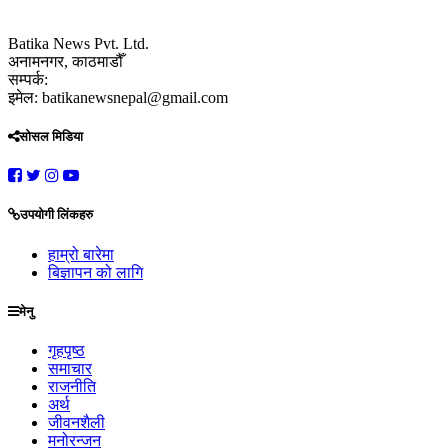
Batika News Pvt. Ltd.
अनामनगर, काठमाडौँ
सम्पर्क:
इमेल: batikanewsnepal@gmail.com
सोसल मिडिया
उपयोगी लिंकहरु
हाम्रो बारेमा
बिज्ञापन को लागि
मेनु
गृहपृष्ठ
समाचार
राजनीति
अर्थ
जीवनशैली
मनोरन्जन