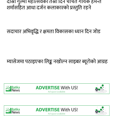
दोस्रो गुल्मी महोत्सवको तेस्रो दिन चर्चित गायक हेमन्त
शर्मासहित आधा दर्जन कलाकारको प्रस्तुति रहने
सदाचार अभिवृद्धि र क्षमता विकासका ध्यान दिन जोड
म्यासेजमा पठाइएका लिङ्क नखोल्न साइबर ब्यूरोको आग्रह