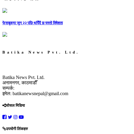
फेसबुकमा जुन २२ पछि थपिँदै छ यस्तो विषेशता
Batika News Pvt. Ltd.
Batika News Pvt. Ltd.
अनामनगर, काठमाडौँ
सम्पर्क:
इमेल: batikanewsnepal@gmail.com
सोसल मिडिया
उपयोगी लिंकहरु