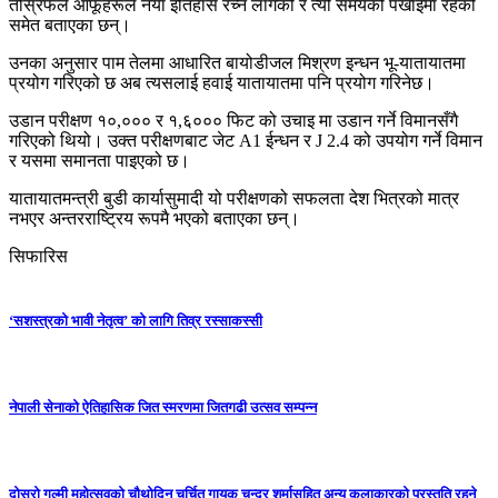
तस्रिफले आफूहरूले नयाँ इतिहास रच्न लागेको र त्यो समयको पर्खाइमा रहेको
समेत बताएका छन्।
उनका अनुसार पाम तेलमा आधारित बायोडीजल मिश्रण इन्धन भू-यातायातमा
प्रयोग गरिएको छ अब त्यसलाई हवाई यातायातमा पनि प्रयोग गरिनेछ।
उडान परीक्षण १०,००० र १,६००० फिट को उचाइ मा उडान गर्ने विमानसँगै
गरिएको थियो। उक्त परीक्षणबाट जेट A1 ईन्धन र J 2.4 को उपयोग गर्ने विमान
र यसमा समानता पाइएको छ।
यातायातमन्त्री बुडी कार्यासुमादी यो परीक्षणको सफलता देश भित्रको मात्र
नभएर अन्तरराष्ट्रिय रूपमै भएको बताएका छन्।
सिफारिस
‘सशस्त्रको भावी नेतृत्व’ को लागि तिव्र रस्साकस्सी
नेपाली सेनाको ऐतिहासिक जित स्मरणमा जितगढी उत्सव सम्पन्न
दोस्रो गुल्मी महोत्सवको चौथोदिन चर्चित गायक चन्द्र शर्मासहित अन्य कलाकारको प्रस्तुति रहने