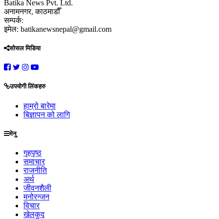
Batika News Pvt. Ltd.
अनामनगर, काठमाडौँ
सम्पर्क:
इमेल: batikanewsnepal@gmail.com
सोसल मिडिया
उपयोगी लिंकहरु
हाम्रो बारेमा
बिज्ञापन को लागि
मेनु
गृहपृष्ठ
समाचार
राजनीति
अर्थ
जीवनशैली
मनोरन्जन
विचार
खेलकुद