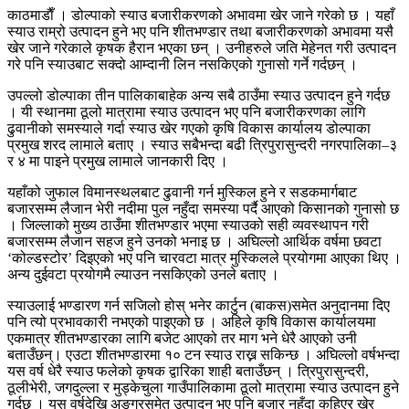
काठमाडाैँ । डोल्पाको स्याउ बजारीकरणको अभावमा खेर जाने गरेको छ । यहाँ
स्याउ राम्रो उत्पादन हुने भए पनि शीतभण्डार तथा बजारीकरणको अभावमा यसै
खेर जाने गरेकाले कृषक हैरान भएका छन् । उनीहरुले जति मेहेनत गरी उत्पादन
गरे पनि स्याउबाट सक्दो आम्दानी लिन नसकिएको गुनासो गर्ने गर्दछन् ।
उपल्लो डोल्पाका तीन पालिकाबाहेक अन्य सबै ठाउँमा स्याउ उत्पादन हुने गर्दछ
। यी स्थानमा ठूलो मात्रामा स्याउ उत्पादन भए पनि बजारीकरणका लागि
ढुवानीको समस्याले गर्दा स्याउ खेर गएको कृषि विकास कार्यालय डोल्पाका
प्रमुख शरद लामाले बताए । स्याउ सबैभन्दा बढी त्रिपुरासुन्दरी नगरपालिका–३
र ४ मा पाइने प्रमुख लामाले जानकारी दिए ।
यहाँको जुफाल विमानस्थलबाट ढुवानी गर्न मुस्किल हुने र सडकमार्गबाट
बजारसम्म लैजान भेरी नदीमा पुल नहुँदा समस्या पर्दै आएको किसानको गुनासो छ
। जिल्लाको मुख्य ठाउँमा शीतभण्डार भएमा स्याउको सही व्यवस्थापन गरी
बजारसम्म लैजान सहज हुने उनको भनाइ छ । अघिल्लो आर्थिक वर्षमा छवटा
‘कोल्डस्टोर’ दिइएको भए पनि चारवटा मात्र मुस्किलले प्रयोगमा आएका थिए ।
अन्य दुईवटा प्रयोगमै ल्याउन नसकिएको उनले बताए ।
स्याउलाई भण्डारण गर्न सजिलो होस् भनेर कार्टुन (बाकस)समेत अनुदानमा दिए
पनि त्यो प्रभावकारी नभएको पाइएको छ । अहिले कृषि विकास कार्यालयमा
एकमात्र शीतभण्डारका लागि बजेट आएको तर माग भने धेरै आएको उनी
बताउँछन्। एउटा शीतभण्डारमा १० टन स्याउ राख्न सकिन्छ । अघिल्लो वर्षभन्दा
यस वर्ष धेरै स्याउ फलेको कृषक द्वारिका शाही बताउँछन् । त्रिपुरासुन्दरी,
ठूलीभेरी, जगदुल्ला र मुड्केचुला गाउँपालिकामा ठूलो मात्रामा स्याउ उत्पादन हुने
गर्दछ । यस वर्षदेखि अङ्गुरसमेत उत्पादन भए पनि बजार नहुँदा कुहिएर खेर