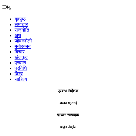
मेनु
गृहपृष्ठ
समाचार
राजनीति
अर्थ
जीवनशैली
मनोरन्जन
विचार
खेलकुद
प्रवास
प्रविधि
विश्व
साहित्य
प्रबन्ध निर्देशक
बारबरा भट्टराई
प्रधान सम्पादक
अर्जुन पोख्रेल