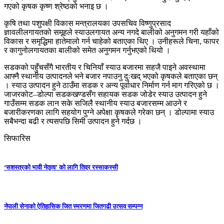
गएको कृषक कृष्ण श्रेष्ठको भनाइ छ ।
कृषि तथा पशुपक्षी विकास मन्त्रालयका उपसचिव विष्णुप्रसाद
ज्ञावलीलगायतको समूहले स्याउलगायत अन्य नगदे बालीको अनुगमन गरी यहाँको
विकास र समृद्धिमा हातेमालो गर्न चाहेको बताएका थिए । उनीहरूले चिना, फापर
र कागुनोलगायतका बालीको समेत अनुगमन गर्नुभएको थियो ।
सडकको पहुँचसँगै भारतीय र चिनियाँ स्याउ बजारमा सहजै पाइने अवस्थामा
आफ्नै स्थानीय उत्पादनले भने बजार नपाउनु दुःखद् भएको कृषकले बताएका छन्
। स्याउ उत्पादन हुने ठाउँमा सडक र अन्य पूर्वाधार निर्माण गर्न माग गरिएको छ ।
जाजरकोट–डोल्पा सडकखण्डसँग सहायक सडक जोडेर स्याउ उत्पादन हुने
गाउँसम्म सडक लान सके सजिलै स्थानीय स्याउ बजारसम्म आउने र
बजारीकरणका लागि सहयोग पुग्ने अपेक्षा कृषकले गरेका छन् । डोल्पामा स्याउ
सबैभन्दा बढी र त्यसपछि सिमी उत्पादन हुने गर्दछ ।
सिफारिस
‘सशस्त्रको भावी नेतृत्व’ को लागि तिव्र रस्साकस्सी
नेपाली सेनाको ऐतिहासिक जित स्मरणमा जितगढी उत्सव सम्पन्न