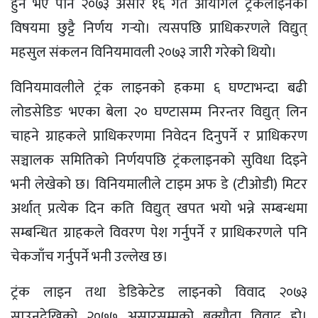
हुने भए पनि २०७३ असार १६ गते आयोगले ट्रंकलाइनका
विषयमा छुट्टै निर्णय गर्‍यो। त्यसपछि प्राधिकरणले विद्युत्
महसुल संकलन विनियमावली २०७३ जारी गरेको थियो।
विनियमावलीले ट्रंक लाइनको हकमा ६ घण्टाभन्दा बढी
लोडसेडिङ भएका बेला २० घण्टासम्म निरन्तर विद्युत् लिन
चाहने ग्राहकले प्राधिकरणमा निवेदन दिनुपर्ने र प्राधिकरण
सञ्चालक समितिको निर्णयपछि ट्रंकलाइनको सुविधा दिइने
भनी लेखेको छ। विनियमालीले टाइम अफ डे (टीओडी) मिटर
अर्थात् प्रत्येक दिन कति विद्युत् खपत भयो भन्ने सम्बन्धमा
सम्बन्धित ग्राहकले विवरण पेश गर्नुपर्ने र प्राधिकरणले पनि
चेकजाँच गर्नुपर्ने भनी उल्लेख छ।
ट्रंक लाइन तथा डेडिकेटेड लाइनको विवाद २०७३
साउनदेखिको २०७७ असारसम्मको बक्यौता विवाद हो।