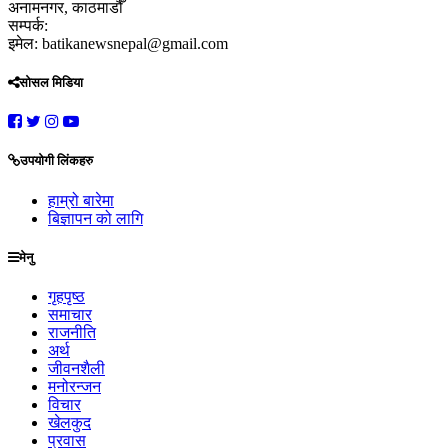
अनामनगर, काठमाडौँ
सम्पर्क:
इमेल: batikanewsnepal@gmail.com
सोसल मिडिया
उपयोगी लिंकहरु
हाम्रो बारेमा
बिज्ञापन को लागि
मेनु
गृहपृष्ठ
समाचार
राजनीति
अर्थ
जीवनशैली
मनोरन्जन
विचार
खेलकुद
प्रवास