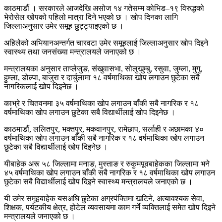
काठमाडौं । सरकारले आजदेखि असोज १४ गतेसम्म कोभिड–१९ विरुद्धको
भेरोसेल खोपको पहिलो मात्रा दिने भएको छ । खोप दिनका लागि
जिल्लाअनुसार उमेर समूह छुट्ट्याइएको छ ।
अहिलेको अभियानअन्तर्गत चारवटा उमेर समूहलाई जिल्लाअनुसार खोप दिइने
स्वास्थ्य तथा जनसंख्या मन्त्रालयले जनाएको छ ।
मन्त्रालयका अनुसार ताप्लेजुङ, संखुवासभा, सोलुखुम्बु, रसुवा, जुम्ला, मुगु,
हुम्ला, डोल्पा, बाजुरा र दार्चुलामा १८ वर्षमाथिका खोप लगाउन छुटेका सबै
नागरिकलाई खोप दिइनेछ ।
काभ्रे र चितवनमा ३५ वर्षमाथिका खोप लगाउन बाँकी सबै नागरिक र १८
वर्षमाथिका खोप लगाउन छुटेका सबै विद्यार्थीलाई खोप दिइनेछ ।
काठमाडौं, ललितपुर, भक्तपुर, मकवानपुर, रामेछाप, सर्लाही र अछामका ४०
वर्षमाथिका खोप लगाउन बाँकी सबै नागरिक र १८ वर्षमाथिका खोप लगाउन
छुटेका सबै विद्यार्थीलाई खोप दिइनेछ ।
यीबाहेक अरू ५८ जिल्लामा मनाङ, मुस्ताङ र रुकुमपूवबाहेकका जिल्लामा भने
४५ वर्षमाथिका खोप लगाउन बाँकी सबै नागरिक र १८ वर्षमाथिका खोप लगाउन
छुटेका सबै विद्यार्थीलाई खोप दिइने स्वास्थ्य मन्त्रालयले जनाएको छ ।
यी उमेर समूहबाहेक यसअघि छुटेका अग्रपंक्तिमा खटिने, अत्यावश्यक सेवा,
शिक्षक, पर्यटकीय क्षेत्र, होटेल व्यवसायमा काम गर्ने व्यक्तिलाई समेत खोप दिइने
मन्त्रालयले जनाएको छ ।