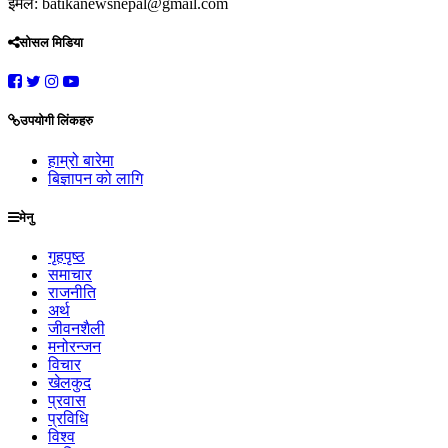
इमेल: batikanewsnepal@gmail.com
सोसल मिडिया
उपयोगी लिंकहरु
हाम्रो बारेमा
बिज्ञापन को लागि
मेनु
गृहपृष्ठ
समाचार
राजनीति
अर्थ
जीवनशैली
मनोरन्जन
विचार
खेलकुद
प्रवास
प्रविधि
विश्व