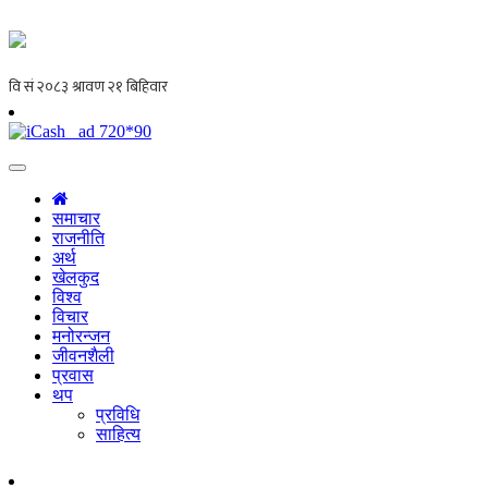
समाचार
राजनीति
अर्थ
खेलकुद
विश्व
विचार
मनोरन्जन
जीवनशैली
प्रवास
थप
प्रविधि
साहित्य