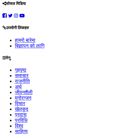
सोसल मिडिया
उपयोगी लिंकहरु
हाम्रो बारेमा
बिज्ञापन को लागि
मेनु
गृहपृष्ठ
समाचार
राजनीति
अर्थ
जीवनशैली
मनोरन्जन
विचार
खेलकुद
प्रवास
प्रविधि
विश्व
साहित्य