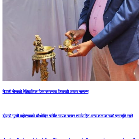
नेपाली सेनाको ऐतिहासिक जित स्मरणमा जितगढी उत्सव सम्पन्न
दोस्रो गुल्मी महोत्सवको चौथोदिन चर्चित गायक चन्द्र शर्मासहित अन्य कलाकारको प्रस्तुति रहने