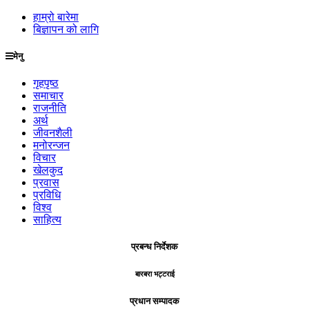
हाम्रो बारेमा
बिज्ञापन को लागि
मेनु
गृहपृष्ठ
समाचार
राजनीति
अर्थ
जीवनशैली
मनोरन्जन
विचार
खेलकुद
प्रवास
प्रविधि
विश्व
साहित्य
प्रबन्ध निर्देशक
बारबरा भट्टराई
प्रधान सम्पादक