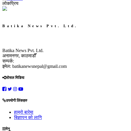
लोकप्रिय
Batika News Pvt. Ltd.
Batika News Pvt. Ltd.
अनामनगर, काठमाडौँ
सम्पर्क:
इमेल: batikanewsnepal@gmail.com
सोसल मिडिया
उपयोगी लिंकहरु
हाम्रो बारेमा
बिज्ञापन को लागि
मेनु