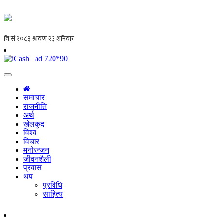
समाचार
राजनीति
अर्थ
खेलकुद
विश्व
विचार
मनोरन्जन
जीवनशैली
प्रवास
थप
प्रविधि
साहित्य