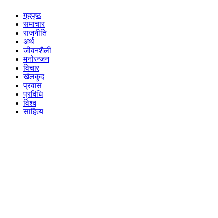
गृहपृष्ठ
समाचार
राजनीति
अर्थ
जीवनशैली
मनोरन्जन
विचार
खेलकुद
प्रवास
प्रविधि
विश्व
साहित्य