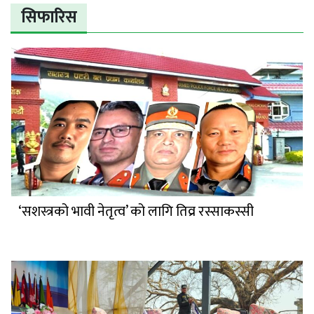
सिफारिस
‘सशस्त्रको भावी नेतृत्व’ को लागि तिव्र रस्साकस्सी