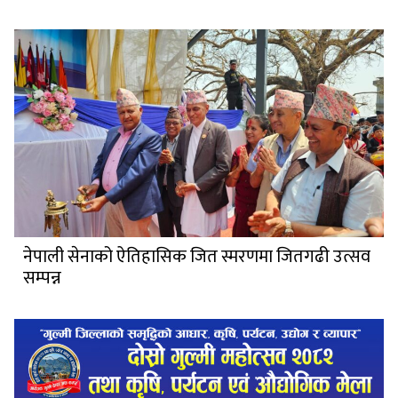
नेपाली सेनाको ऐतिहासिक जित स्मरणमा जितगढी उत्सव
सम्पन्न