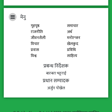
मेनु
गृहपृष्ठ
समाचार
राजनीति
अर्थ
जीवनशैली
मनोरन्जन
विचार
खेलकुद
प्रवास
प्रविधि
विश्व
साहित्य
प्रबन्ध निर्देशक
बारबरा भट्टराई
प्रधान सम्पादक
अर्जुन पोख्रेल