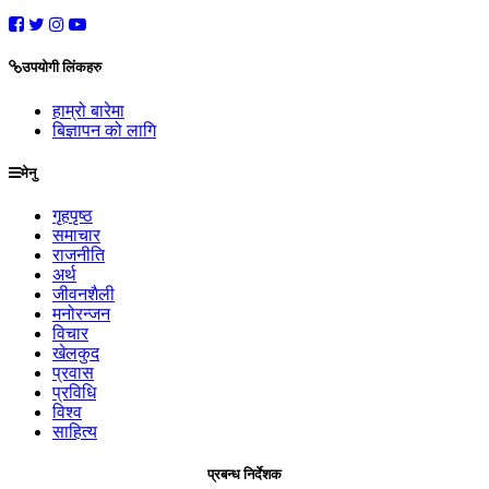
उपयोगी लिंकहरु
हाम्रो बारेमा
बिज्ञापन को लागि
मेनु
गृहपृष्ठ
समाचार
राजनीति
अर्थ
जीवनशैली
मनोरन्जन
विचार
खेलकुद
प्रवास
प्रविधि
विश्व
साहित्य
प्रबन्ध निर्देशक