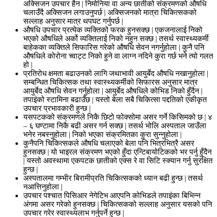
अक्सिजन उपचार हैन | निमोनिया वा अन्य छातीको संक्रमणको औषधि
चलाउँदै अक्सिजन लगाउनुपर्छ | अक्सिजनको मात्रा चिकित्सकको
सल्लाह अनुसार मात्र थपघट गर्नुपर्छ |
औषधि उपचार प्रत्येक व्यक्तिको फरक हुनसक्छ | एकजनालाई निको
भएको औषधिले अर्को व्यक्तिलाई निको नहुन सक्छ | तसर्थ स्वास्थ्यकर्मी
बाहेकका व्यक्तिले सिफारिस गरेको औषधि सेवन नगर्नुहोला | कुनै पनि
औषधिले कोरोना च्वाट्ट निको हुने वा लाग्न नदिने कुरा गर्छ भने त्यो गलत
हो |
प्रतिरोध क्षमता बढाउनको लागि जथाभावी आयुर्बेद औषधि नखानुहोला |
सम्बन्धित चिकित्सक तथा स्वास्थ्यकर्मीको सिफारस अनुसार मात्र
आयुर्बेद औषधि सेवन गर्नुहोला | आयुर्बेद औषधिले कोभिड निको हुँदैन |
तपाइंको स्टामिना बढाउँछ | यस्तो बेला सबै चिकित्सा पद्दतिको एकीकृत
उपचार प्रभावकारी हुन्छ |
यसपटकको संक्रमणले निकै छिटो फोक्सोमा असर गर्ने किसिमको छ | ४
– ६ घण्टामा निकै बढी असर गर्न सक्छ | तसर्थ भोलि अस्पताल जाउँला
भनेर नबस्नुहोला | निको भएका संक्रमितका कुरा सुन्नुहोला |
कुनैपनि चिकित्सकले औषधि चलाएको बेला पनि भित्रभित्रै असर
हुनसक्छ | यो भाइरल संक्रमण भएको हुँदा एन्टिबायोटिकको भर पर्नु हुँदैन
| यस्तो अवस्थामा एकपटक छातीको एक्स रे वा सिटि स्क्यान गर्नु सुरक्षित
हुन्छ |
अस्पतालमा गम्भीर बिरामीप्रति चिकित्सकको ध्यान बढी हुन्छ | तसर्थ
नआत्तिनुहोला |
उपचार पश्चात पिसिआर नेगेटिभ आएपनि कोभिडले तपाइंका बिभिन्न
अंगमा असर गरेको हुनसक्छ | चिकित्सकको सल्लाह अनुसार यसको पनि
उपचार गरेर स्वास्थ्यलाभ गर्नुपर्ने हुन्छ |