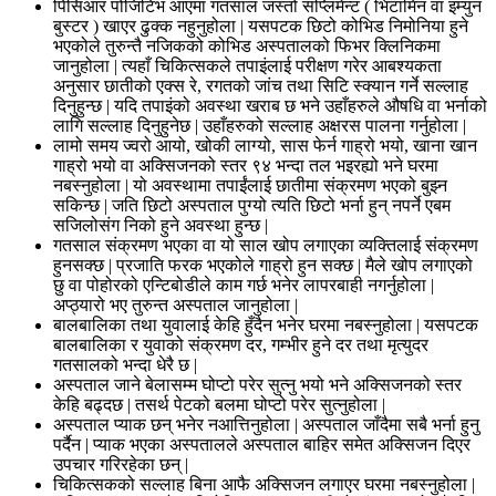
पिसिआर पोजिटिभ आएमा गतसाल जस्तो सप्लिमेन्ट ( भिटामिन वा इम्युन
बुस्टर ) खाएर ढुक्क नहुनुहोला | यसपटक छिटो कोभिड निमोनिया हुने
भएकोले तुरुन्तै नजिकको कोभिड अस्पतालको फिभर क्लिनिकमा
जानुहोला | त्यहाँ चिकित्सकले तपाइंलाई परीक्षण गरेर आबश्यकता
अनुसार छातीको एक्स रे, रगतको जांच तथा सिटि स्क्यान गर्ने सल्लाह
दिनुहुन्छ | यदि तपाइंको अवस्था खराब छ भने उहाँहरुले औषधि वा भर्नाको
लागि सल्लाह दिनुहुनेछ | उहाँहरुको सल्लाह अक्षरस पालना गर्नुहोला |
लामो समय ज्वरो आयो, खोकी लाग्यो, सास फेर्न गाह्रो भयो, खाना खान
गाह्रो भयो वा अक्सिजनको स्तर ९४ भन्दा तल भइरह्यो भने घरमा
नबस्नुहोला | यो अवस्थामा तपाईंलाई छातीमा संक्रमण भएको बुझ्न
सकिन्छ | जति छिटो अस्पताल पुग्यो त्यति छिटो भर्ना हुन् नपर्ने एबम
सजिलोसंग निको हुने अवस्था हुन्छ |
गतसाल संक्रमण भएका वा यो साल खोप लगाएका व्यक्तिलाई संक्रमण
हुनसक्छ | प्रजाति फरक भएकोले गाह्रो हुन सक्छ | मैले खोप लगाएको
छु वा पोहोरको एन्टिबोडीले काम गर्छ भनेर लापरबाही नगर्नुहोला |
अप्ठ्यारो भए तुरुन्त अस्पताल जानुहोला |
बालबालिका तथा युवालाई केहि हुँदैन भनेर घरमा नबस्नुहोला | यसपटक
बालबालिका र युवाको संक्रमण दर, गम्भीर हुने दर तथा मृत्युदर
गतसालको भन्दा धेरै छ |
अस्पताल जाने बेलासम्म घोप्टो परेर सुत्नु भयो भने अक्सिजनको स्तर
केहि बढ्दछ | तसर्थ पेटको बलमा घोप्टो परेर सुत्नुहोला |
अस्पताल प्याक छन् भनेर नआत्तिनुहोला | अस्पताल जाँदैमा सबै भर्ना हुनु
पर्दैन | प्याक भएका अस्पतालले अस्पताल बाहिर समेत अक्सिजन दिएर
उपचार गरिरहेका छन् |
चिकित्सकको सल्लाह बिना आफै अक्सिजन लगाएर घरमा नबस्नुहोला |