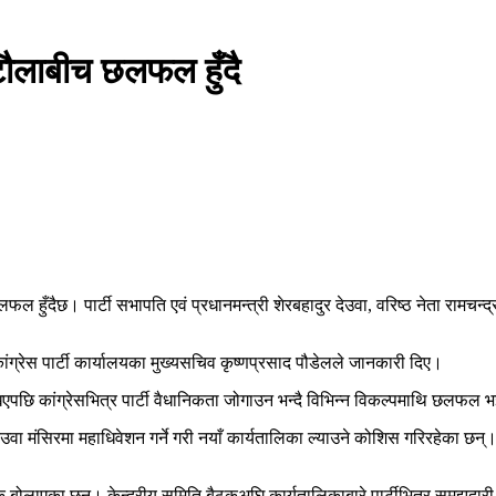
सिटौलाबीच छलफल हुँदै
हुँदैछ। पार्टी सभापति एवं प्रधानमन्त्री शेरबहादुर देउवा, वरिष्ठ नेता रामचन्द्
ग्रेस पार्टी कार्यालयका मुख्यसचिव कृष्णप्रसाद पौडेलले जानकारी दिए।
िएपछि कांग्रेसभित्र पार्टी वैधानिकता जोगाउन भन्दै विभिन्न विकल्पमाथि छलफल
 देउवा मंसिरमा महाधिवेशन गर्ने गरी नयाँ कार्यतालिका ल्याउने कोशिस गरिरहेका छन्।
ैठक बोलाएका छन्। केन्द्रीय समिति बैठकअघि कार्यतालिकाबारे पार्टीभित्र समझद