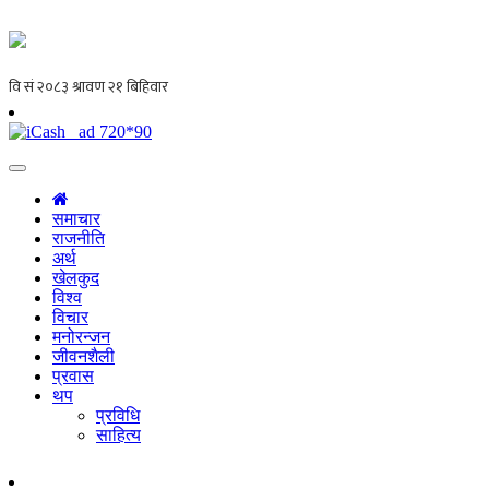
समाचार
राजनीति
अर्थ
खेलकुद
विश्व
विचार
मनोरन्जन
जीवनशैली
प्रवास
थप
प्रविधि
साहित्य