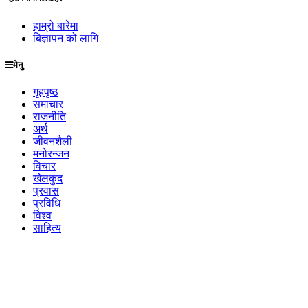
हाम्रो बारेमा
बिज्ञापन को लागि
मेनु
गृहपृष्ठ
समाचार
राजनीति
अर्थ
जीवनशैली
मनोरन्जन
विचार
खेलकुद
प्रवास
प्रविधि
विश्व
साहित्य