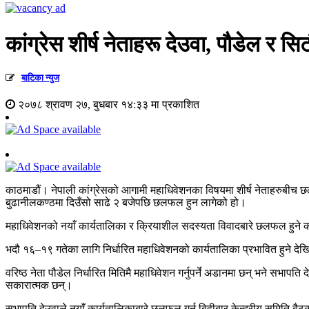
कांग्रेस शीर्ष नेताहरू देउवा, पौडेल र 
बाटिका न्युज
२०७८ श्रावण २७, बुधबार १४:३३ मा प्रकाशित
काठमाडौं। नेपाली कांग्रेसको आगामी महाधिवेशनका विषयमा शीर्ष नेताहरुबीच छलफल 
बुढानीलकण्ठमा दिउँसो साढे २ बजेपछि छलफल हुन लागेको हो।
महाधिवेशनको नयाँ कार्यतालिका र क्रियाशील सदस्यता विवादबारे छलफल हुने कां
भदौ १६–१९ गतेका लागि निर्धारित महाधिवेशनको कार्यतालिका प्रभावित हुने देख
वरिष्ठ नेता पौडेल निर्धारित मितिमै महाधिवेशन गर्नुपर्ने अडानमा छन् भने सभापति
सकारात्मक छन्।
सभापति देउवाले नयाँ कार्यतालिकाबारे छलफल गर्न बिहीबार केन्द्रीय समिति ब