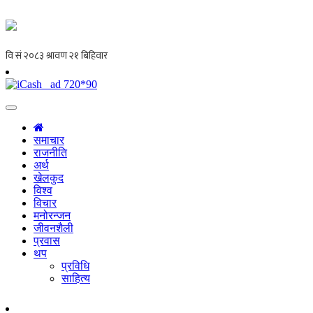
समाचार
राजनीति
अर्थ
खेलकुद
विश्व
विचार
मनोरन्जन
जीवनशैली
प्रवास
थप
प्रविधि
साहित्य