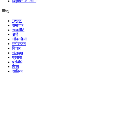
बिज्ञापन को लागि
मेनु
गृहपृष्ठ
समाचार
राजनीति
अर्थ
जीवनशैली
मनोरन्जन
विचार
खेलकुद
प्रवास
प्रविधि
विश्व
साहित्य