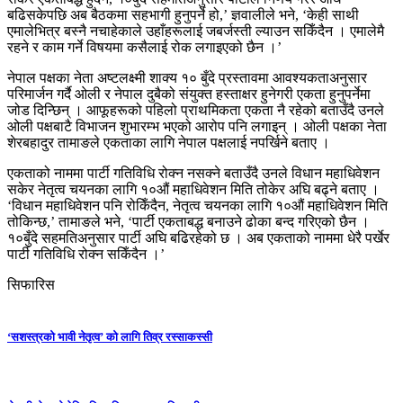
बढिसकेपछि अब बैठकमा सहभागी हुनुपर्ने हो,’ ज्ञवालीले भने, ‘केही साथी
एमालेभित्र बस्नै नचाहेकाले उहाँहरूलाई जबर्जस्ती ल्याउन सकिँदैन । एमालेमै
रहने र काम गर्ने विषयमा कसैलाई रोक लगाइएको छैन ।’
नेपाल पक्षका नेता अष्टलक्ष्मी शाक्य १० बुँदे प्रस्तावमा आवश्यकताअनुसार
परिमार्जन गर्दै ओली र नेपाल दुबैको संयुक्त हस्ताक्षर हुनेगरी एकता हुनुपर्नेमा
जोड दिन्छिन् । आफूहरूको पहिलो प्राथमिकता एकता नै रहेको बताउँदै उनले
ओली पक्षबाटै विभाजन शुभारम्भ भएको आरोप पनि लगाइन् । ओली पक्षका नेता
शेरबहादुर तामाङले एकताका लागि नेपाल पक्षलाई नपर्खिने बताए ।
एकताको नाममा पार्टी गतिविधि रोक्न नसक्ने बताउँदै उनले विधान महाधिवेशन
सकेर नेतृत्व चयनका लागि १०औं महाधिवेशन मिति तोकेर अघि बढ्ने बताए ।
‘विधान महाधिवेशन पनि रोकिँदैन, नेतृत्व चयनका लागि १०औं महाधिवेशन मिति
तोकिन्छ,’ तामाङले भने, ‘पार्टी एकताबद्ध बनाउने ढोका बन्द गरिएको छैन ।
१०बुँदे सहमतिअनुसार पार्टी अघि बढिरहेको छ । अब एकताको नाममा धेरै पर्खेर
पार्टी गतिविधि रोक्न सकिँदैन ।’
सिफारिस
‘सशस्त्रको भावी नेतृत्व’ को लागि तिव्र रस्साकस्सी