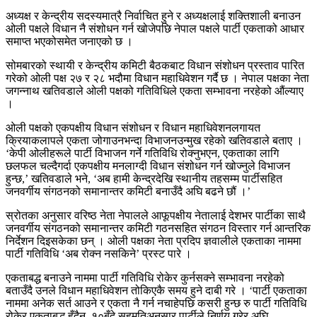
अध्यक्ष र केन्द्रीय सदस्यमात्रै निर्वाचित हुने र अध्यक्षलाई शक्तिशाली बनाउन
ओली पक्षले विधान नै संशोधन गर्न खोजेपछि नेपाल पक्षले पार्टी एकताको आधार
समाप्त भएकोसमेत जनाएको छ ।
सोमबारको स्थायी र केन्द्रीय कमिटी बैठकबाट विधान संशोधन प्रस्ताव पारित
गरेको ओली पक्ष २७ र २८ भदौमा विधान महाधिवेशन गर्दै छ । नेपाल पक्षका नेता
जगन्नाथ खतिवडाले ओली पक्षको गतिविधिले एकता सम्भावना नरहेको औंल्याए
।
ओली पक्षको एकपक्षीय विधान संशोधन र विधान महाधिवेशनलगायत
क्रियाकलापले एकता जोगाउनभन्दा विभाजनउन्मुख रहेको खतिवडाले बताए ।
‘केपी ओलीहरूले पार्टी विभाजन गर्ने गतिविधि रोक्नुभएन, एकताका लागि
छलफल चल्दैगर्दा एकपक्षीय मनलाग्दी विधान संशोधन गर्न खोज्नुले विभाजन
हुन्छ,’ खतिवडाले भने, ‘अब हामी केन्द्रदेखि स्थानीय तहसम्म पार्टीसहित
जनवर्गीय संगठनको समानान्तर कमिटी बनाउँदै अघि बढने छौं ।’
स्रोतका अनुसार वरिष्ठ नेता नेपालले आफूपक्षीय नेतालाई देशभर पार्टीका साथै
जनवर्गीय संगठनको समानान्तर कमिटी गठनसहित संगठन विस्तार गर्न आन्तरिक
निर्देशन दिइसकेका छन् । ओली पक्षका नेता प्रदिप ज्ञवालीले एकताका नाममा
पार्टी गतिविधि ‘अब रोक्न नसकिने’ प्रस्ट पारे ।
एकताबद्ध बनाउने नाममा पार्टी गतिविधि रोकेर कुर्नसक्ने सम्भावना नरहेको
बताउँदै उनले विधान महाधिवेशन तोकिएकै समय हुने दाबी गरे । ‘पार्टी एकताका
नाममा अनेक सर्त आउने र एकता नै गर्न नचाहेपछि कसरी हुन्छ रु पार्टी गतिविधि
रोकेर एकताबद्ध हुँदैन, १०बुँदे सहमतिअनुसार पार्टीले निर्णय गरेर अघि