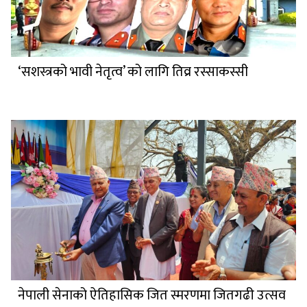
‘सशस्त्रको भावी नेतृत्व’ को लागि तिव्र रस्साकस्सी
नेपाली सेनाको ऐतिहासिक जित स्मरणमा जितगढी उत्सव