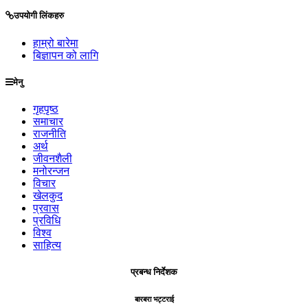
उपयोगी लिंकहरु
हाम्रो बारेमा
बिज्ञापन को लागि
मेनु
गृहपृष्ठ
समाचार
राजनीति
अर्थ
जीवनशैली
मनोरन्जन
विचार
खेलकुद
प्रवास
प्रविधि
विश्व
साहित्य
प्रबन्ध निर्देशक
बारबरा भट्टराई