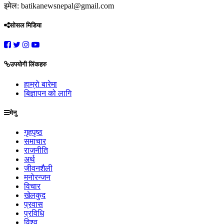
इमेल: batikanewsnepal@gmail.com
सोसल मिडिया
उपयोगी लिंकहरु
हाम्रो बारेमा
बिज्ञापन को लागि
मेनु
गृहपृष्ठ
समाचार
राजनीति
अर्थ
जीवनशैली
मनोरन्जन
विचार
खेलकुद
प्रवास
प्रविधि
विश्व