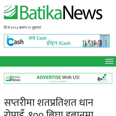
सप्तरीमा शतप्रतिशत धान
रोपाइँ, ९०० बिघा डुबानमा