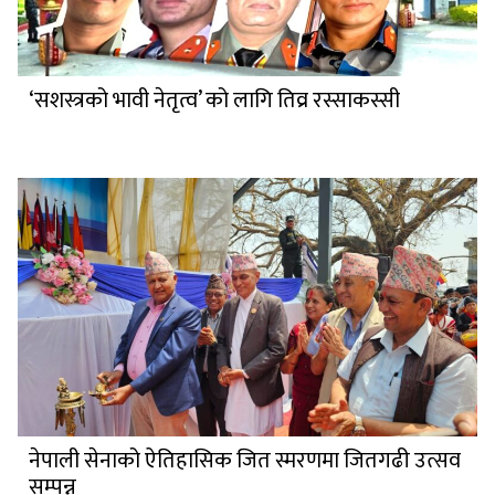
‘सशस्त्रको भावी नेतृत्व’ को लागि तिव्र रस्साकस्सी
नेपाली सेनाको ऐतिहासिक जित स्मरणमा जितगढी उत्सव
सम्पन्न