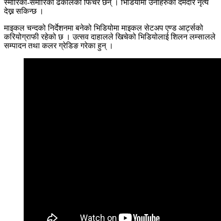
स्मारिका-समारिका ढकालको फिचर छन् । भिडियोमा उनीहरुको दमदार नृत्य
देख्न सकिन्छ ।
माइकल चन्दको निर्देशनमा बनेको भिडियोमा माइकल सेटअप एण्ड आर्ट्सको
करियोग्राफी रहेको छ । उत्सव दाहालले खिचेको भिडियोलाई शिलन लम्सालले
सम्पादन तथा कलर ग्रेडिङ गरेका हुन् ।