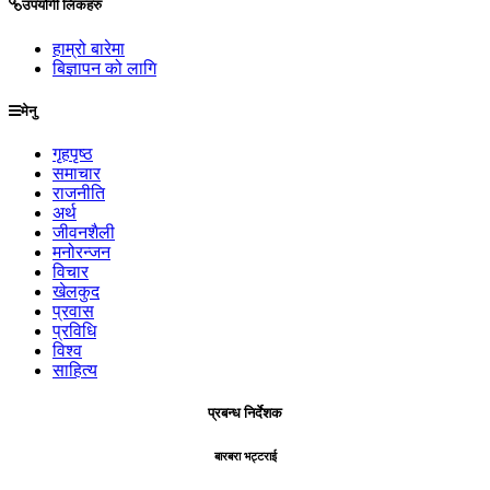
उपयोगी लिंकहरु
हाम्रो बारेमा
बिज्ञापन को लागि
मेनु
गृहपृष्ठ
समाचार
राजनीति
अर्थ
जीवनशैली
मनोरन्जन
विचार
खेलकुद
प्रवास
प्रविधि
विश्व
साहित्य
प्रबन्ध निर्देशक
बारबरा भट्टराई