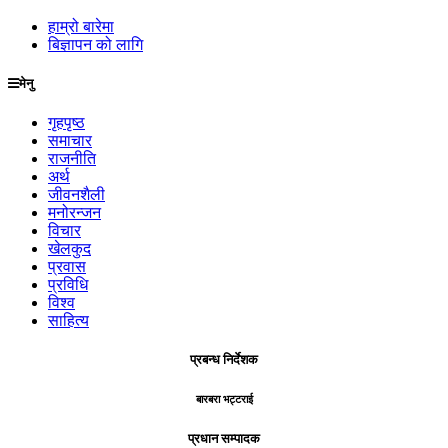
हाम्रो बारेमा
बिज्ञापन को लागि
मेनु
गृहपृष्ठ
समाचार
राजनीति
अर्थ
जीवनशैली
मनोरन्जन
विचार
खेलकुद
प्रवास
प्रविधि
विश्व
साहित्य
प्रबन्ध निर्देशक
बारबरा भट्टराई
प्रधान सम्पादक