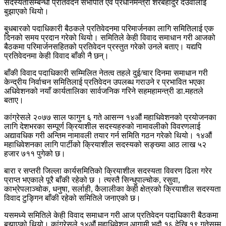
सदस्यतासम्बन्धी प्रतिवेदन सभापति एवं प्रधानमन्त्री शेरबहादुर देउवालाई
बुझाएको थियो।
बुधबारको पदाधिकारी बैठकले प्रतिवेदनमा परिमार्जनका लागि समितिलाई एक
दिनको समय प्रदान गरेको थियो। समितिले केही विवाद समाधान गरी आजको
बैठकमा परिमार्जनसहितको प्रतिवेदन प्रस्तुत गरेको उनले बताए। यद्यपि
प्रतिवेदनमा केही विवाद बाँकी नै छन्।
बाँकी विवाद पदाधिकारी सम्मिलित नेतत्व तहले दुई/चार दिनमा समाधान गरी
केन्द्रीय निर्वाचन समितिलाई प्रतिवेदन उपलब्ध गराउने र प्रभावित भएका
अधिवेशनको नयाँ कार्यतालिका सार्वजनिक गरिने सहमहामन्त्री डा.महतले
बताए।
कांग्रेसले २०७७ साल फागुन ६ गते आसन्न १४औं महाधिवेशनको प्रयोजनका
लागि देशभरका सम्पूर्ण क्रियाशील सदस्यहरुको नामावलीको विवरणलाई
अद्यावधिक गरी अन्तिम नामावली तयार गर्न समिति गठन गरेको थियो। १४औं
महाधिवेशनका लागि पार्टीको क्रियाशील सदस्यको सङ्ख्या आठ लाख ५२
हजार ७११ पुगेको छ।
बारा र सप्तरी जिल्ला कार्यसमितिको क्रियाशील सदस्यता विवरण ढिला गरेर
प्राप्त भएकाले पूरै बाँकी रहेको छ । त्यस्तै सिन्धुपाल्चोक, रसुवा,
काभ्रेपलाञ्चोक, धनुषा, सर्लाही, कैलालीका केही क्षेत्रको क्रियाशील सदस्यता
विवाद टुङ्गिन बाँकी रहेको समितिले जनाएको छ।
यसमध्ये समितिले केही विवाद समाधान गरी आज प्रतिवेदन पदाधिकारी बैठकमा
बुझाएको थियो। कांग्रेसले १४औं महाधिवेशन आगामी भदौ १६ देखि १९ गतेसम्म