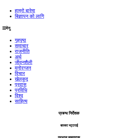
हाम्रो बारेमा
बिज्ञापन को लागि
मेनु
गृहपृष्ठ
समाचार
राजनीति
अर्थ
जीवनशैली
मनोरन्जन
विचार
खेलकुद
प्रवास
प्रविधि
विश्व
साहित्य
प्रबन्ध निर्देशक
बारबरा भट्टराई
प्रधान सम्पादक