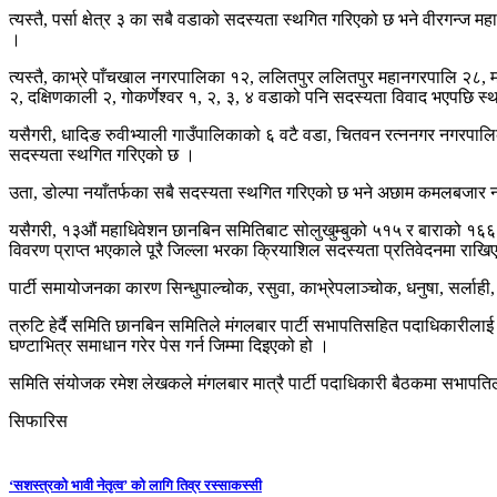
त्यस्तै, पर्सा क्षेत्र ३ का सबै वडाको सदस्यता स्थगित गरिएको छ भने वीरग
।
त्यस्तै, काभ्रे पाँचखाल नगरपालिका १२, ललितपुर ललितपुर महानगरपालि २८, मह
२, दक्षिणकाली २, गोकर्णेश्वर १, २, ३, ४ वडाको पनि सदस्यता विवाद भएपछि स
यसैगरी, धादिङ रुवीभ्याली गाउँपालिकाको ६ वटै वडा, चितवन रत्ननगर नगरपालिक
सदस्यता स्थगित गरिएको छ ।
उता, डोल्पा नयाँतर्फका सबै सदस्यता स्थगित गरिएको छ भने अछाम कमलबजार 
यसैगरी, १३औं महाधिवेशन छानबिन समितिबाट सोलुखुम्बुको ५१५ र बाराको १६६ 
विवरण प्राप्त भएकाले पूरै जिल्ला भरका क्रियाशिल सदस्यता प्रतिवेदनमा राखि
पार्टी समायोजनका कारण सिन्धुपाल्चोक, रसुवा, काभ्रेपलाञ्चोक, धनुषा, सर्लाही
त्रुटि हेर्दै समिति छानबिन समितिले मंगलबार पार्टी सभापतिसहित पदाधिकारीलाई
घण्टाभित्र समाधान गरेर पेस गर्न जिम्मा दिइएको हो ।
समिति संयोजक रमेश लेखकले मंगलबार मात्रै पार्टी पदाधिकारी बैठकमा सभापत
सिफारिस
‘सशस्त्रको भावी नेतृत्व’ को लागि तिव्र रस्साकस्सी