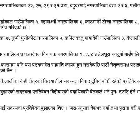
न्ज महानगरपालिकाका २२, २७, २९ र ३१ वडा, बहुदरमाई नगरपालिका वडा २ र ६, पस
ांकाल गाउँपालिका १, महालक्ष्मी नगरपालिका ६, काठमाडौं टोखा नगरपालिका ८, १
्थगित गरिएको छ ।
ा ७, गुल्मी मुसीकोट नगरपालिका ५, कपिलवस्तु मायादेवी गाउँपालिका ३, कैलालीक
नगरपालिका ७ पञ्चदेवल विनायक नगरपालिका १, २, ४ डडेलधुरा नवदुर्गा गाउँप
फाराममा पनि यस पटकसमेत सहमति कायम हुन नसकेपछि पार्टी नेतृत्वसमक्ष पठाइए
एको छैन ।
, कैलालीका केही क्षेत्रको क्रियाशील सदस्यता विवाद टुंगिन बाँकी रहेको प्रतिवे
 बुझाएको सदस्यता प्रतिवेदन बिहीबारको पदाधिकारी बैठकले भने पुनः त्रुटि हेर्न
िलाई सदस्यता प्रतिवेदन बुझाएका थिए । जसअनुसार देशभर नयाँ तथा पुराना गरी