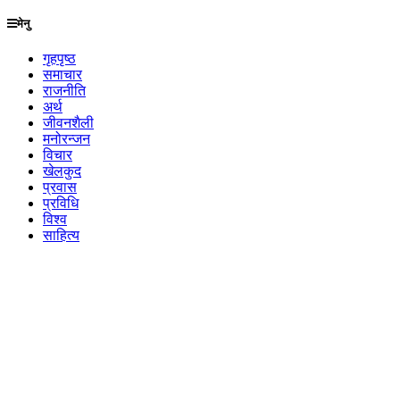
मेनु
गृहपृष्ठ
समाचार
राजनीति
अर्थ
जीवनशैली
मनोरन्जन
विचार
खेलकुद
प्रवास
प्रविधि
विश्व
साहित्य