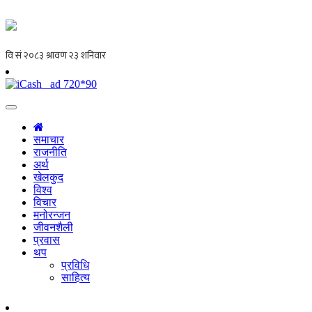
समाचार
राजनीति
अर्थ
खेलकुद
विश्व
विचार
मनोरन्जन
जीवनशैली
प्रवास
थप
प्रविधि
साहित्य