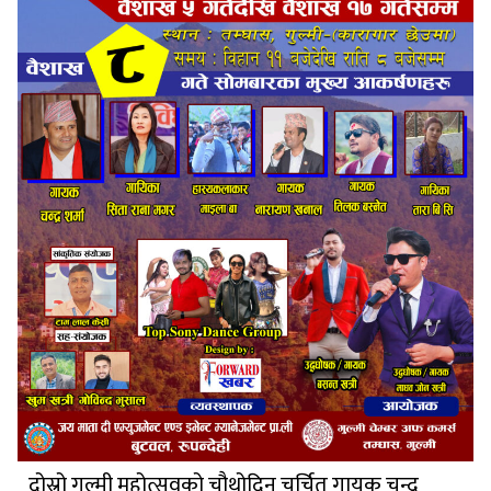
दोस्रो गुल्मी महोत्सवको चौथोदिन चर्चित गायक चन्द्र