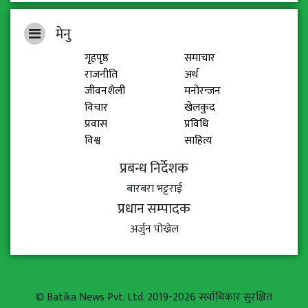
मेनु
गृहपृष्ठ
समाचार
राजनीति
अर्थ
जीवनशैली
मनोरन्जन
विचार
खेलकुद
प्रवास
प्रविधि
विश्व
साहित्य
प्रबन्ध निर्देशक
बारबरा भट्टराई
प्रधान सम्पादक
अर्जुन पोख्रेल
© Batika News Pvt. Ltd. 2019-2026 सर्वाधिकार सुरक्षित