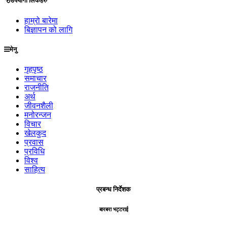
उपयोगी लिंकहरु
हाम्रो बारेमा
बिज्ञापन को लागि
मेनु
गृहपृष्ठ
समाचार
राजनीति
अर्थ
जीवनशैली
मनोरन्जन
विचार
खेलकुद
प्रवास
प्रविधि
विश्व
साहित्य
प्रबन्ध निर्देशक
बारबरा भट्टराई