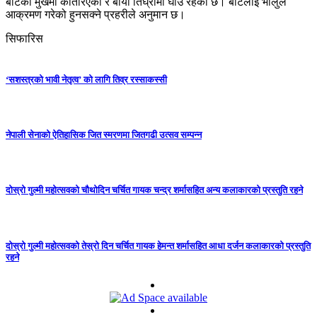
बोटको मुखमा कोतरिएको र बायाँ तिघ्रामा घाउ रहेको छ। बोटलाई भालुले
आक्रमण गरेको हुनसक्ने प्रहरीले अनुमान छ।
सिफारिस
‘सशस्त्रको भावी नेतृत्व’ को लागि तिव्र रस्साकस्सी
नेपाली सेनाको ऐतिहासिक जित स्मरणमा जितगढी उत्सव सम्पन्न
दोस्रो गुल्मी महोत्सवको चौथोदिन चर्चित गायक चन्द्र शर्मासहित अन्य कलाकारको प्रस्तुति रहने
दोस्रो गुल्मी महोत्सवको तेस्रो दिन चर्चित गायक हेमन्त शर्मासहित आधा दर्जन कलाकारको प्रस्तुति
रहने