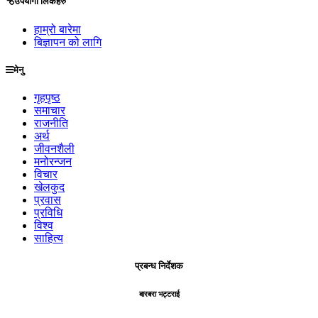
उपयोगी लिंकहरु
हाम्रो बारेमा
बिज्ञापन को लागि
मेनु
गृहपृष्ठ
समाचार
राजनीति
अर्थ
जीवनशैली
मनोरन्जन
विचार
खेलकुद
प्रवास
प्रविधि
विश्व
साहित्य
प्रबन्ध निर्देशक
बारबरा भट्टराई