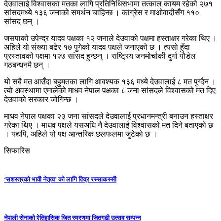
देउवालाई विश्वासका मतका लागि प्रतिनिधिसभामा तत्काल कायम रहेको २७१
सांसदमध्ये १३६ जनाको समर्थन चाहिन्छ । कांग्रेस र माओवादीसँग ११०
सांसद छन् ।
जसपाको उपेन्द्र यादव पक्षका १२ जनाले देउवाको पक्षमा हस्ताक्षर गरेका थिए ।
अहिले यो संख्या बढेर १७ पुगेको यादव पक्षले जनाएको छ । त्यसो हुँदा
प्रस्तावको पक्षमा १२७ सांसद हुन्छन् । राष्ट्रिय जनमोर्चाकी दुर्गा पौडेल
गठबन्धनमै छन् ।
यो सबै मत आउँदा बहुमतका लागि आवश्यक १३६ मध्ये देउवालाई ८ मत पुग्दैन ।
त्यो अवस्थामा एमालेको माधव नेपाल पक्षका ८ जना सांसदले विश्वासको मत दिए
देउवाको सरकार जोगिन्छ ।
माधव नेपाल पक्षका २३ जना सांसदले देउवालाई प्रधानमन्त्री बनाउन हस्ताक्षर
गरेका थिए । माधव पक्षले यसअघि नै देउवालाई विश्वासको मत दिने बताएको छ
। यद्यपि, अहिले यो पक्ष आन्तरिक छलफलमा जुटेको छ ।
सिफारिस
‘सशस्त्रको भावी नेतृत्व’ को लागि तिव्र रस्साकस्सी
नेपाली सेनाको ऐतिहासिक जित स्मरणमा जितगढी उत्सव सम्पन्न