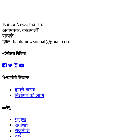
Batika News Pvt. Ltd.
अनामनगर, काठमाडौँ
सम्पर्क:
इमेल: batikanewsnepal@gmail.com
सोसल मिडिया
उपयोगी लिंकहरु
हाम्रो बारेमा
बिज्ञापन को लागि
मेनु
गृहपृष्ठ
समाचार
राजनीति
अर्थ