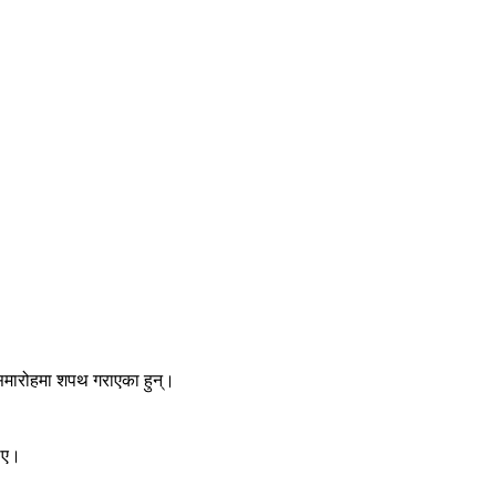
 समारोहमा शपथ गराएका हुन्।
थिए।