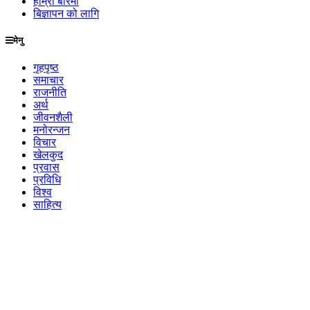
हाम्रो बारेमा
बिज्ञापन को लागि
मेनु
गृहपृष्ठ
समाचार
राजनीति
अर्थ
जीवनशैली
मनोरन्जन
विचार
खेलकुद
प्रवास
प्रविधि
विश्व
साहित्य