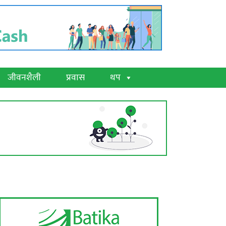
जीवनशैली
प्रवास
थप