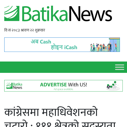
कांग्रेसमा महाधिवेशनको
चटारो : १११ क्षेत्रको सदस्यता