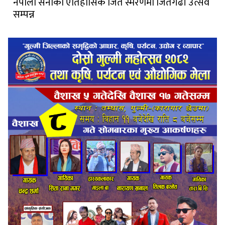
नेपाली सेनाको ऐतिहासिक जित स्मरणमा जितगढी उत्सव
सम्पन्न