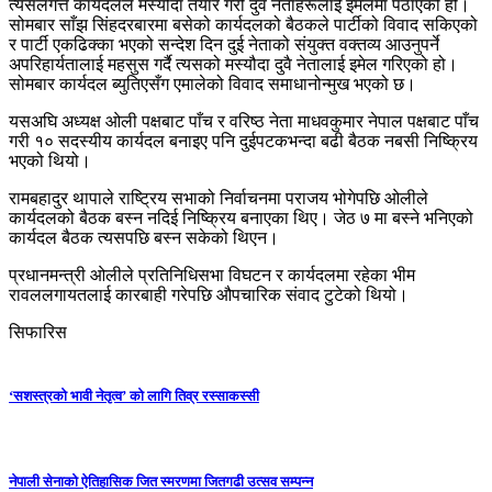
त्यसलगत्तै कार्यदलले मस्यौदा तयार गरी दुवै नेताहरूलाई इमेलमा पठाएको हो।
सोमबार साँझ सिंहदरबारमा बसेको कार्यदलको बैठकले पार्टीको विवाद सकिएको
र पार्टी एकढिक्का भएको सन्देश दिन दुई नेताको संयुक्त वक्तव्य आउनुपर्ने
अपरिहार्यतालाई महसुस गर्दै त्यसको मस्यौदा दुवै नेतालाई इमेल गरिएको हो।
सोमबार कार्यदल ब्युतिएसँग एमालेको विवाद समाधानोन्मुख भएको छ।
यसअघि अध्यक्ष ओली पक्षबाट पाँच र वरिष्ठ नेता माधवकुमार नेपाल पक्षबाट पाँच
गरी १० सदस्यीय कार्यदल बनाइए पनि दुईपटकभन्दा बढी बैठक नबसी निष्क्रिय
भएको थियो।
रामबहादुर थापाले राष्ट्रिय सभाको निर्वाचनमा पराजय भोगेपछि ओलीले
कार्यदलको बैठक बस्न नदिई निष्क्रिय बनाएका थिए। जेठ ७ मा बस्ने भनिएको
कार्यदल बैठक त्यसपछि बस्न सकेको थिएन।
प्रधानमन्त्री ओलीले प्रतिनिधिसभा विघटन र कार्यदलमा रहेका भीम
रावललगायतलाई कारबाही गरेपछि औपचारिक संवाद टुटेको थियो।
सिफारिस
‘सशस्त्रको भावी नेतृत्व’ को लागि तिव्र रस्साकस्सी
नेपाली सेनाको ऐतिहासिक जित स्मरणमा जितगढी उत्सव सम्पन्न