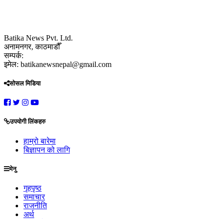
Batika News Pvt. Ltd.
अनामनगर, काठमाडौँ
सम्पर्क:
इमेल: batikanewsnepal@gmail.com
सोसल मिडिया
उपयोगी लिंकहरु
हाम्रो बारेमा
बिज्ञापन को लागि
मेनु
गृहपृष्ठ
समाचार
राजनीति
अर्थ