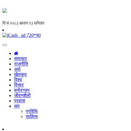
समाचार
राजनीति
अर्थ
खेलकुद
विश्व
विचार
मनोरन्जन
जीवनशैली
प्रवास
थप
प्रविधि
साहित्य