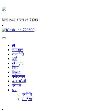
समाचार
राजनीति
अर्थ
खेलकुद
विश्व
विचार
मनोरन्जन
जीवनशैली
प्रवास
थप
प्रविधि
साहित्य