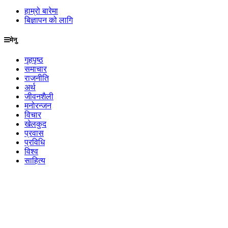
हाम्रो बारेमा
बिज्ञापन को लागि
मेनु
गृहपृष्ठ
समाचार
राजनीति
अर्थ
जीवनशैली
मनोरन्जन
विचार
खेलकुद
प्रवास
प्रविधि
विश्व
साहित्य