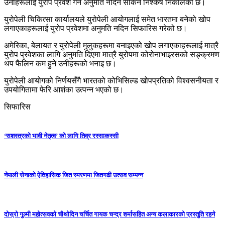
उनीहरूलाई युरोप प्रवेश गर्न अनुमति नदिन सकिने निश्कर्ष निकालेको छ।
युरोपेली चिकित्सा कार्यालयले युरोपेली आयोगलाई समेत भारतमा बनेको खोप
लगाएकाहरूलाई युरोप प्रवेशमा अनुमति नदिन सिफारिस गरेको छ।
अमेरिका, बेलायत र युरोपेली मुलुकहरूमा बनाइएको खोप लगाएकाहरूलाई मात्रै
युरोप प्रवेशका लागि अनुमति दिएमा मात्रै युरोपमा कोरोनाभाइरसको सङ्क्रमण
थप फैलिन कम हुने उनीहरूको भनाइ छ।
युरोपेली आयोगको निर्णयसँगै भारतको कोभिसिल्ड खोपप्रतिको विश्वसनीयता र
उपयोगितामा फेरि आशंका उत्पन्न भएको छ।
सिफारिस
‘सशस्त्रको भावी नेतृत्व’ को लागि तिव्र रस्साकस्सी
नेपाली सेनाको ऐतिहासिक जित स्मरणमा जितगढी उत्सव सम्पन्न
दोस्रो गुल्मी महोत्सवको चौथोदिन चर्चित गायक चन्द्र शर्मासहित अन्य कलाकारको प्रस्तुति रहने