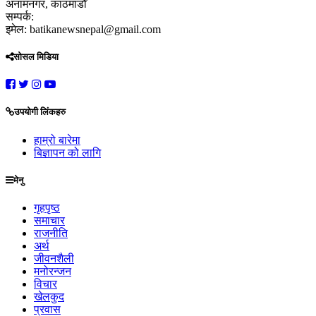
अनामनगर, काठमाडौँ
सम्पर्क:
इमेल: batikanewsnepal@gmail.com
सोसल मिडिया
उपयोगी लिंकहरु
हाम्रो बारेमा
बिज्ञापन को लागि
मेनु
गृहपृष्ठ
समाचार
राजनीति
अर्थ
जीवनशैली
मनोरन्जन
विचार
खेलकुद
प्रवास