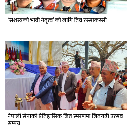
‘सशस्त्रको भावी नेतृत्व’ को लागि तिव्र रस्साकस्सी
नेपाली सेनाको ऐतिहासिक जित स्मरणमा जितगढी उत्सव
सम्पन्न