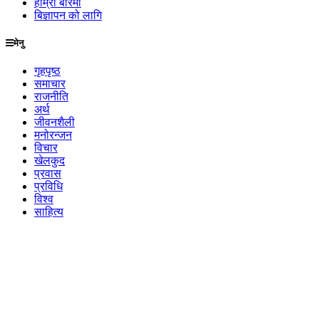
हाम्रो बारेमा
बिज्ञापन को लागि
मेनु
गृहपृष्ठ
समाचार
राजनीति
अर्थ
जीवनशैली
मनोरन्जन
विचार
खेलकुद
प्रवास
प्रविधि
विश्व
साहित्य