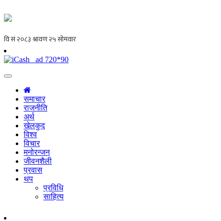
समाचार
राजनीति
अर्थ
खेलकुद
विश्व
विचार
मनोरन्जन
जीवनशैली
प्रवास
थप
प्रविधि
साहित्य