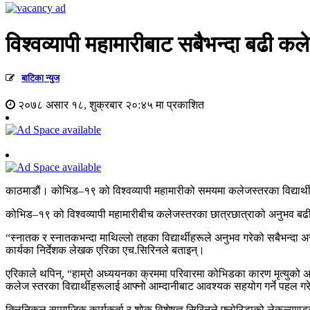
विश्वव्यापी महामारीबाट सबैभन्दा बढी कल
बाटिका न्युज
२०७८ असार १८, शुक्रबार २०:४५ मा प्रकाशित
काठमाडाैं। कोभिड–१९ को विश्वव्यापी महामारीको समयमा कलेजस्तरका विद्यार
कोभिड–१९ को विश्वव्यापी महामारीबीच कलेजस्तरका छात्रछात्राको अनुभव बढी 
“स्नातक र स्नातकभन्दा माथिल्लो तहका विद्यार्थीहरूले अनुभव गरेको सबैभन्दा असा
कार्यका निर्देशक लेखक एरिका एच.सिरिनले बताइन्।
एरिकाले थपिन्, “हाम्रो अध्ययनका क्रममा परिवारमा कोभिडका कारण मृत्युको अनुभ
कलेज स्तरका विद्यार्थीहरूलाई आफ्नो आम्दानीबाट आवश्यक सहयोग गर्ने पहल ग
क्लिनिकल सामाजिक कार्यकर्ता र शोक विशेषज्ञ सिरिनले फ्लोरिडाको लेकल्याण्ड