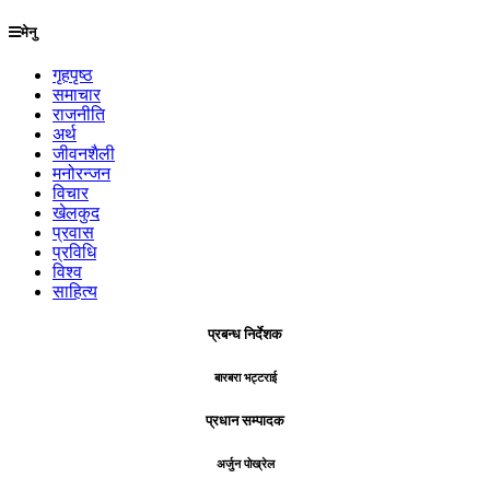
मेनु
गृहपृष्ठ
समाचार
राजनीति
अर्थ
जीवनशैली
मनोरन्जन
विचार
खेलकुद
प्रवास
प्रविधि
विश्व
साहित्य
प्रबन्ध निर्देशक
बारबरा भट्टराई
प्रधान सम्पादक
अर्जुन पोख्रेल