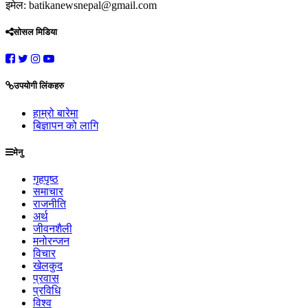
इमेल: batikanewsnepal@gmail.com
सोसल मिडिया
उपयोगी लिंकहरु
हाम्रो बारेमा
बिज्ञापन को लागि
मेनु
गृहपृष्ठ
समाचार
राजनीति
अर्थ
जीवनशैली
मनोरन्जन
विचार
खेलकुद
प्रवास
प्रविधि
विश्व