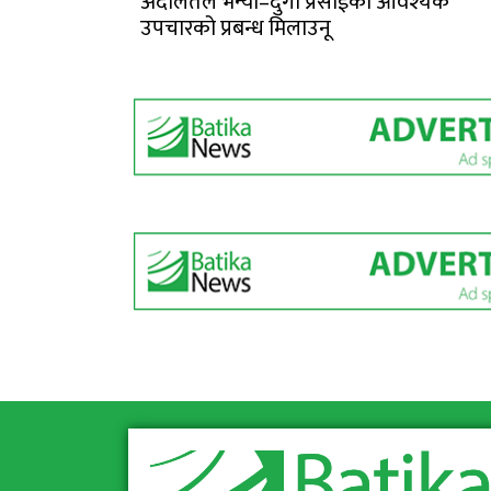
अदालतले भन्यो–दुर्गा प्रसाईको आवश्यक
उपचारको प्रबन्ध मिलाउनू