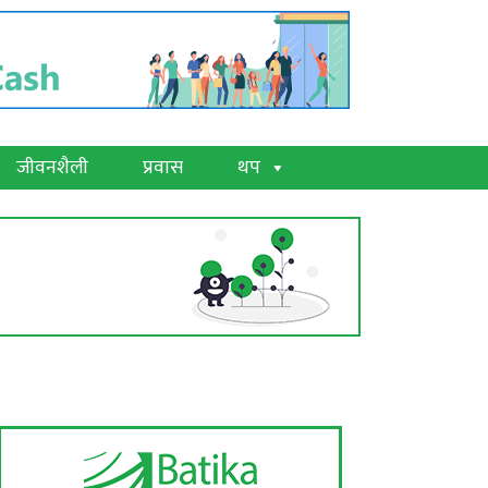
जीवनशैली
प्रवास
थप