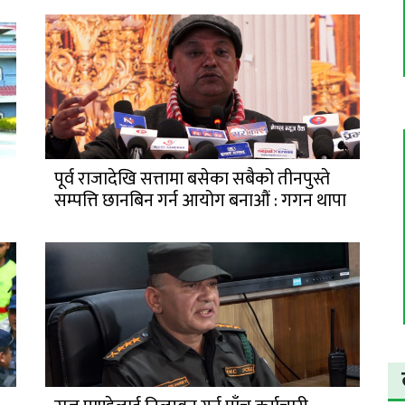
पूर्व राजादेखि सत्तामा बसेका सबैको तीनपुस्ते
सम्पत्ति छानबिन गर्न आयोग बनाऔं : गगन थापा