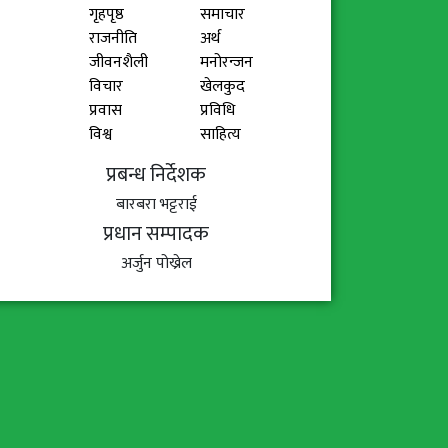
गृहपृष्ठ
समाचार
राजनीति
अर्थ
जीवनशैली
मनोरन्जन
विचार
खेलकुद
प्रवास
प्रविधि
विश्व
साहित्य
प्रबन्ध निर्देशक
बारबरा भट्टराई
प्रधान सम्पादक
अर्जुन पोख्रेल