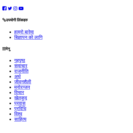
उपयोगी लिंकहरु
हाम्रो बारेमा
बिज्ञापन को लागि
मेनु
गृहपृष्ठ
समाचार
राजनीति
अर्थ
जीवनशैली
मनोरन्जन
विचार
खेलकुद
प्रवास
प्रविधि
विश्व
साहित्य