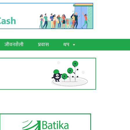
जीवनशैली
प्रवास
थप